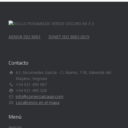
AENOR ISO 9001
IQNET ISO 9001:2015
Contacto
A.I. Nicomedes García - C/ Álamo, 118, Valverde del
Majano, Segovia
+34 921 490 987
+34 921 490 328
info@comercialcaupi.com
Localícenos en el mapa
Menú
INICIO