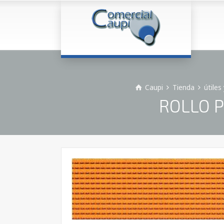
Caupi
Tienda
útiles
ROLLO P