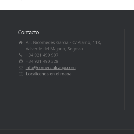
Contacto
A.I. Nicomedes García - C/ Álamo, 118,
Valverde del Majano, Segovia
+34 921 490 987
+34 921 490 328
info@comercialcaupi.com
Localícenos en el mapa