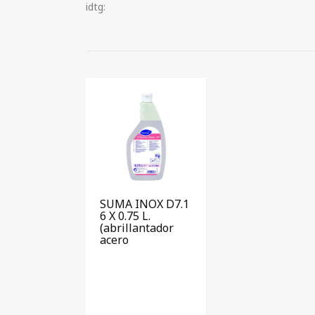
idtg:
SUMA INOX D7.1
6 X 0.75 L.
(abrillantador
acero