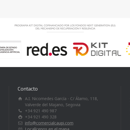
Contacto
A.I. Nicomedes García - C/ Álamo, 118,
Valverde del Majano, Segovia
+34 921 490 987
+34 921 490 328
info@comercialcaupi.com
Localícenos en el mapa