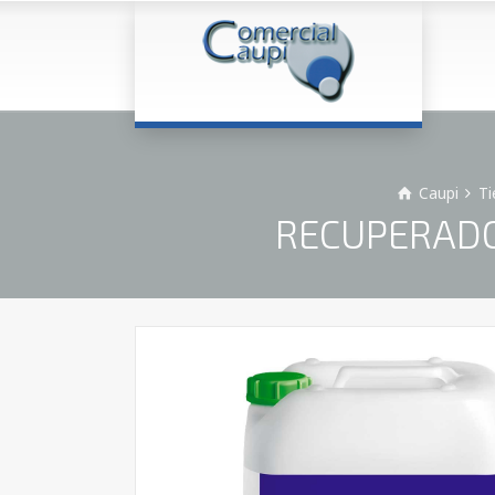
Caupi
Ti
RECUPERADOR