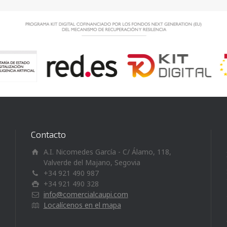
Contacto
A.I. Nicomedes García - C/ Álamo, 118,
Valverde del Majano, Segovia
+34 921 490 987
+34 921 490 328
info@comercialcaupi.com
Localícenos en el mapa