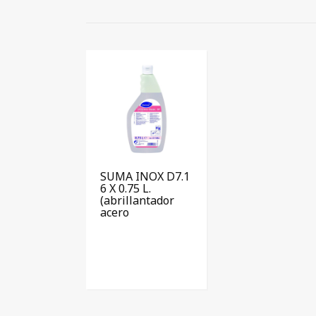
SUMA INOX D7.1
6 X 0.75 L.
(abrillantador
acero