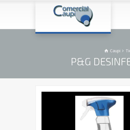
Caupi
Ti
P&G DESINFE