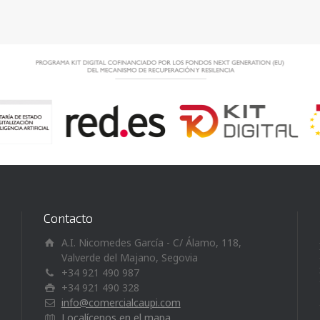
Contacto
A.I. Nicomedes García - C/ Álamo, 118,
Valverde del Majano, Segovia
+34 921 490 987
+34 921 490 328
info@comercialcaupi.com
Localícenos en el mapa