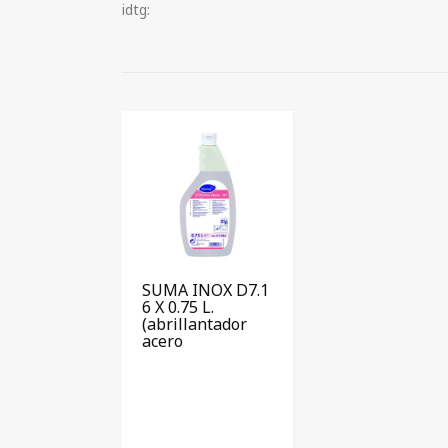
idtg:
SUMA INOX D7.1
6 X 0.75 L.
(abrillantador
acero