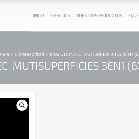
INICIO
SERVICIOS
NUESTROS PRODUCTOS
EQUI
enda
Uncategorized
P&G DESINFEC. MUTISUPERFICIES 3EN1 (6
C. MUTISUPERFICIES 3EN1 (6