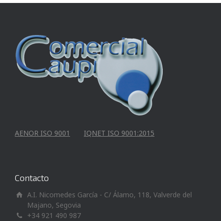
AENOR ISO 9001
IQNET ISO 9001:2015
Contacto
A.I. Nicomedes García - C/ Álamo, 118, Valverde del
Majano, Segovia
+34 921 490 987