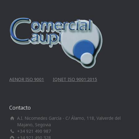
AENOR ISO 9001
IQNET ISO 9001:2015
Contacto
A.I. Nicomedes García - C/ Álamo, 118, Valverde del
Majano, Segovia
+34 921 490 987
+34 921 490 328