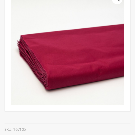
SKU:
167105