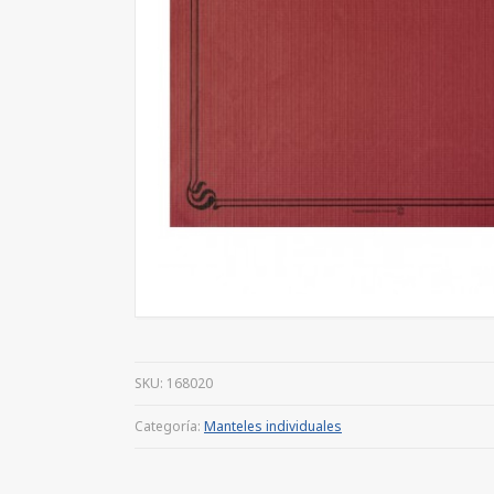
SKU:
168020
Categoría:
Manteles individuales