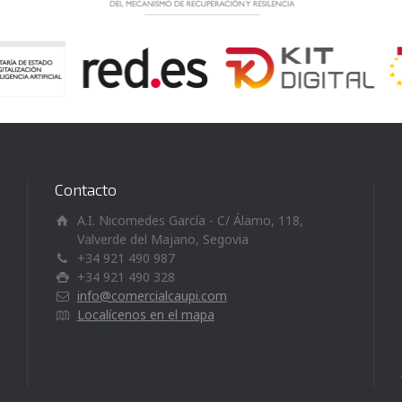
Contacto
A.I. Nicomedes García - C/ Álamo, 118,
Valverde del Majano, Segovia
+34 921 490 987
+34 921 490 328
info@comercialcaupi.com
Localícenos en el mapa