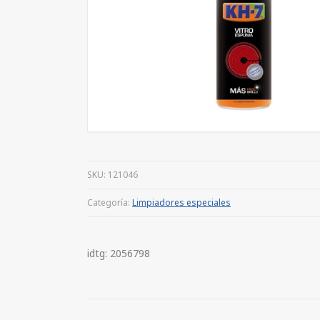
SKU:
121046
Categoría:
Limpiadores especiales
idtg: 2056798