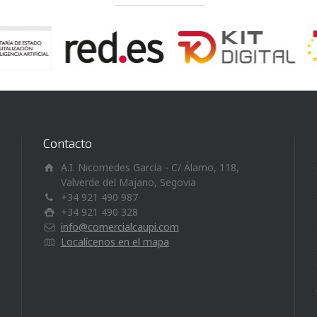
Contacto
A.I. Nicomedes García - C/ Álamo, 118,
Valverde del Majano, Segovia
+34 921 490 987
+34 921 490 328
info@comercialcaupi.com
Localícenos en el mapa