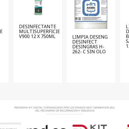
DESINFECTANTE
L
E
MULTISUPERFICIE
D
V900 12 X 750ML
LIMPIA DESENG
S
DESINFECT
1
DESINGRAS H-
262- C SIN OLO