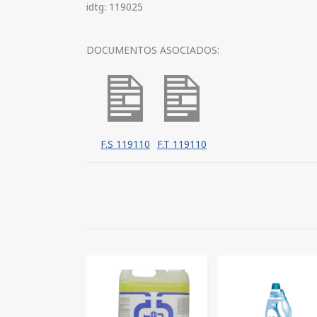
idtg: 119025
DOCUMENTOS ASOCIADOS:
F.S 119110
F.T 119110