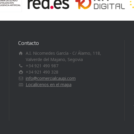
Contacto
A.I. Nicomedes García - C/ Álamo, 118,
Valverde del Majano, Segovia
+34 921 490 987
+34 921 490 328
info@comercialcaupi.com
Localícenos en el mapa