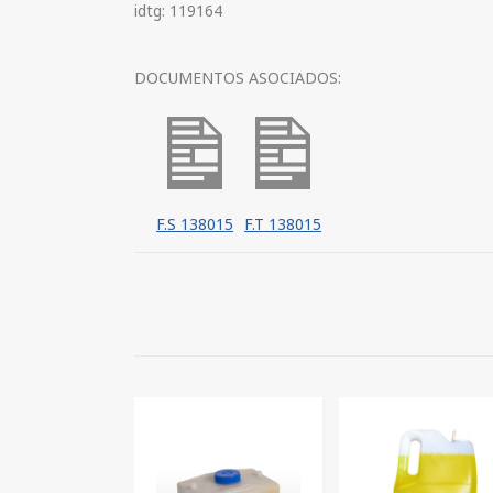
idtg: 119164
DOCUMENTOS ASOCIADOS:
F.S 138015
F.T 138015