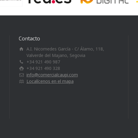
Contacto
A.I. Nicomedes García - C/ Álamo, 118,
Valverde del Majano, Segovia
+34 921 490 987
+34 921 490 328
info@comercialcaupi.com
Localícenos en el mapa