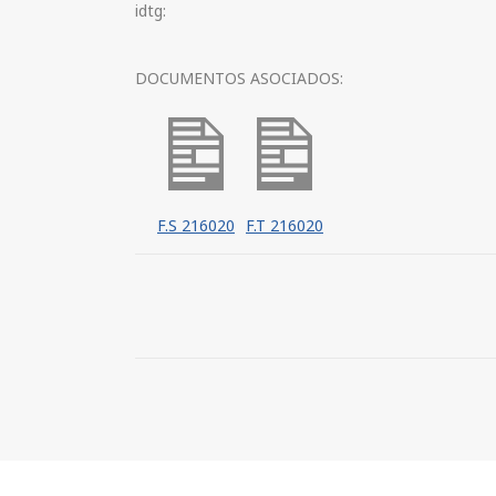
idtg:
DOCUMENTOS ASOCIADOS:
F.S 216020
F.T 216020