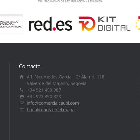
Contacto
A.I. Nicomedes García - C/ Álamo, 118,
Valverde del Majano, Segovia
+34 921 490 987
+34 921 490 328
info@comercialcaupi.com
Localícenos en el mapa