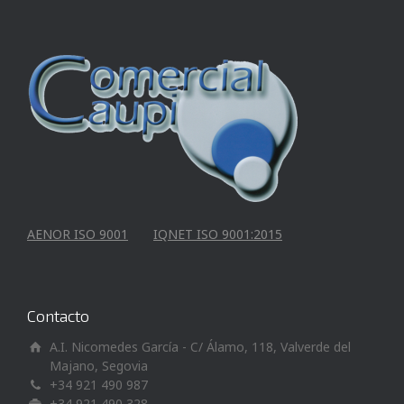
AENOR ISO 9001
IQNET ISO 9001:2015
Contacto
A.I. Nicomedes García - C/ Álamo, 118, Valverde del
Majano, Segovia
+34 921 490 987
+34 921 490 328