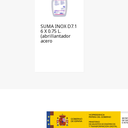
SUMA INOX D7.1
6 X 0.75 L.
(abrillantador
acero