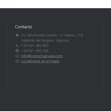
Contacto
A.I. Nicomedes García - C/ Álamo, 118,
Valverde del Majano, Segovia
+34 921 490 987
+34 921 490 328
info@comercialcaupi.com
Localícenos en el mapa