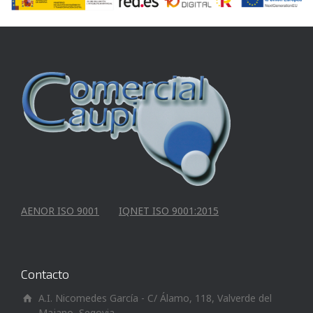
AENOR ISO 9001
IQNET ISO 9001:2015
Contacto
A.I. Nicomedes García - C/ Álamo, 118, Valverde del
Majano, Segovia