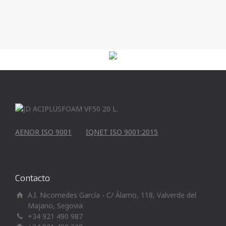
AENOR ISO 9001
IQNET ISO 9001:2015
Contacto
A.I. Nicomedes García - C/ Álamo, 118, Valverde del
Majano, Segovia
+34 921 490 987