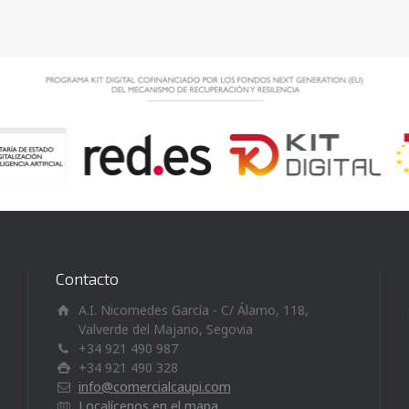
Contacto
A.I. Nicomedes García - C/ Álamo, 118,
Valverde del Majano, Segovia
+34 921 490 987
+34 921 490 328
info@comercialcaupi.com
Localícenos en el mapa