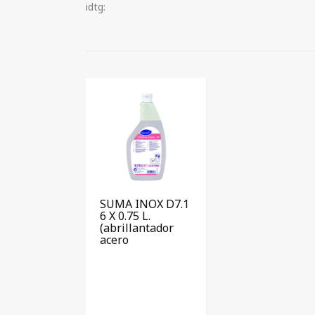
idtg:
SUMA INOX D7.1
6 X 0.75 L.
(abrillantador
acero