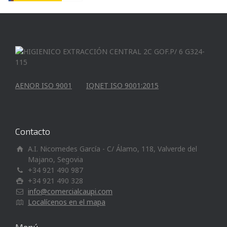
AENOR ISO 9001
IQNET ISO 9001:2015
Contacto
A.I. Nicomedes García - C/ Álamo, 118, Valverde del
Majano, Segovia
+34 921 490 987
+34 921 490 328
info@comercialcaupi.com
Localícenos en el mapa
Menú