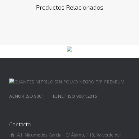
Productos Relacionados
AENOR ISO 9001
IQNET ISO 9001:2015
Contacto
A.I. Nicomedes García - C/ Álamo, 118, Valverde del