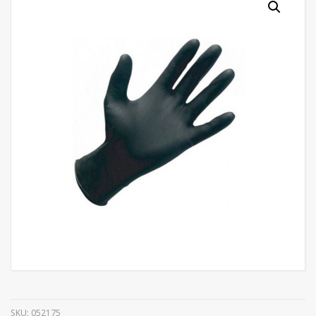
SKU:
052175