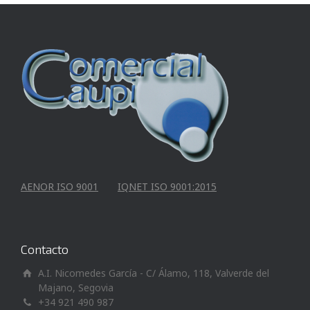
AENOR ISO 9001
IQNET ISO 9001:2015
Contacto
A.I. Nicomedes García - C/ Álamo, 118, Valverde del
Majano, Segovia
+34 921 490 987