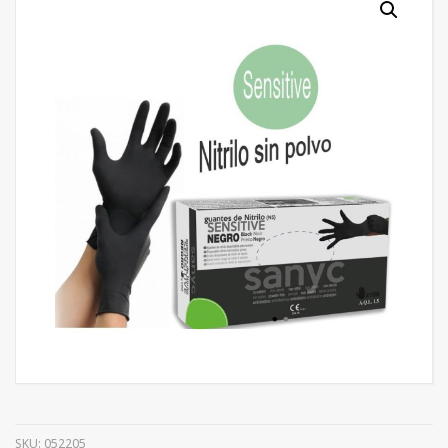
SKU:
052205