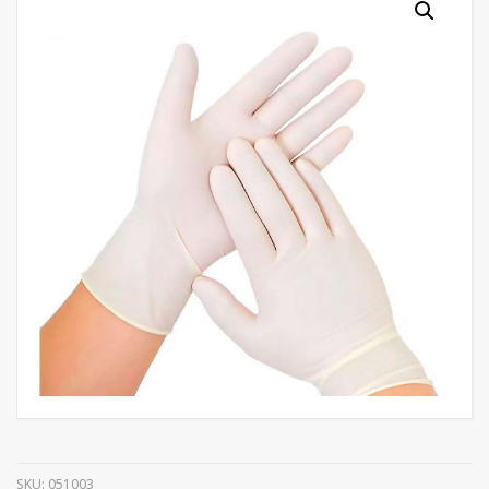
SKU:
051003