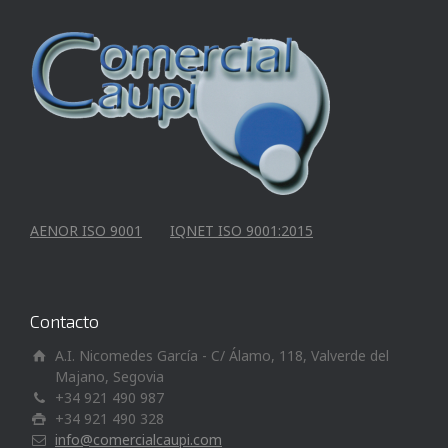
AENOR ISO 9001
IQNET ISO 9001:2015
Contacto
A.I. Nicomedes García - C/ Álamo, 118, Valverde del
Majano, Segovia
+34 921 490 987
+34 921 490 328
info@comercialcaupi.com