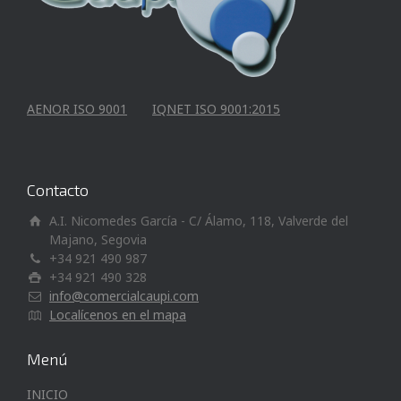
AENOR ISO 9001
IQNET ISO 9001:2015
Contacto
A.I. Nicomedes García - C/ Álamo, 118, Valverde del
Majano, Segovia
+34 921 490 987
+34 921 490 328
info@comercialcaupi.com
Localícenos en el mapa
Menú
INICIO