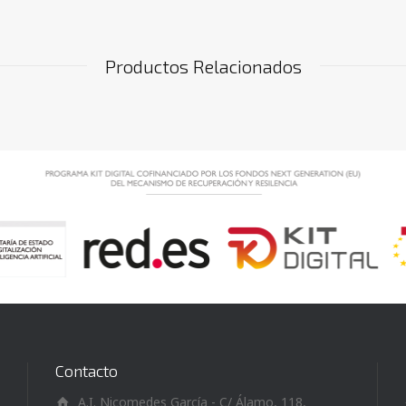
Productos Relacionados
Contacto
A.I. Nicomedes García - C/ Álamo, 118,