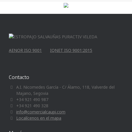
AENOR ISO 9001
IQNET ISO 9001:2015
Contacto
A.I. Nicomedes García - C/ Álamo, 118, Valverde del
Majano, Segovia
+34 921 490 987
+34 921 490 328
info@comercialcaupi.com
Localícenos en el mapa