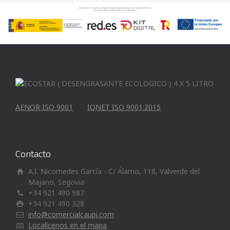
AENOR ISO 9001
IQNET ISO 9001:2015
Contacto
A.I. Nicomedes García - C/ Álamo, 118, Valverde del
Majano, Segovia
+34 921 490 987
+34 921 490 328
info@comercialcaupi.com
Localícenos en el mapa