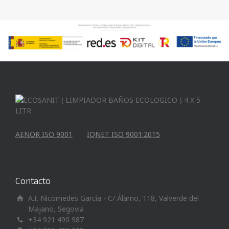
AENOR ISO 9001
IQNET ISO 9001:2015
Contacto
A.I. Nicomedes García - C/ Álamo, 118, Valverde del
Majano, Segovia
+34 921 490 987