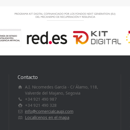
Contacto
A.I. Nicomedes García - C/ Álamo, 118,
Valverde del Majano, Segovia
+34 921 490 987
+34 921 490 328
info@comercialcaupi.com
Localícenos en el mapa