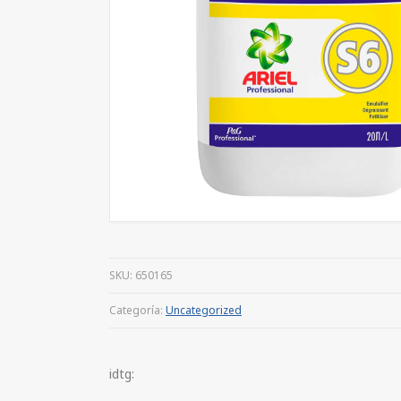
SKU:
650165
Categoría:
Uncategorized
idtg: