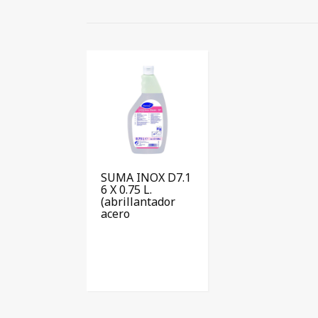
SUMA INOX D7.1
6 X 0.75 L.
(abrillantador
acero