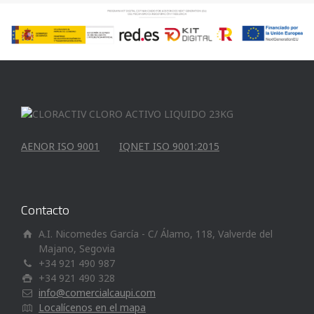
AENOR ISO 9001
IQNET ISO 9001:2015
Contacto
A.I. Nicomedes García - C/ Álamo, 118, Valverde del
Majano, Segovia
+34 921 490 987
+34 921 490 328
info@comercialcaupi.com
Localícenos en el mapa