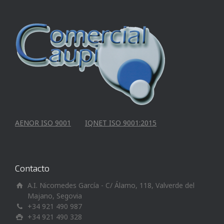
AENOR ISO 9001
IQNET ISO 9001:2015
Contacto
A.I. Nicomedes García - C/ Álamo, 118, Valverde del
Majano, Segovia
+34 921 490 987
+34 921 490 328