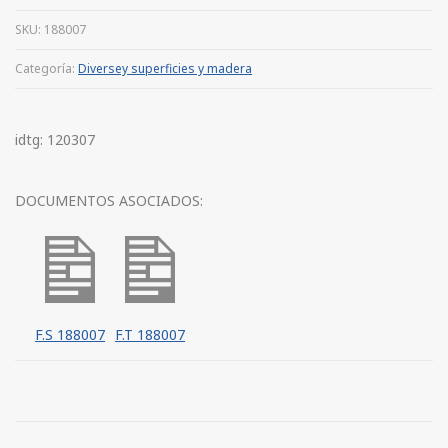
SKU:
188007
Categoría:
Diversey superficies y madera
idtg: 120307
DOCUMENTOS ASOCIADOS:
F.S 188007
F.T 188007