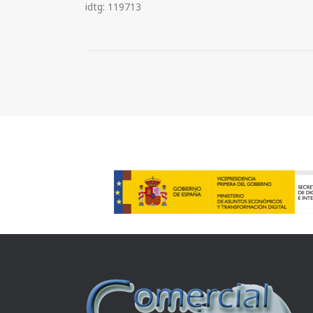
idtg: 119713