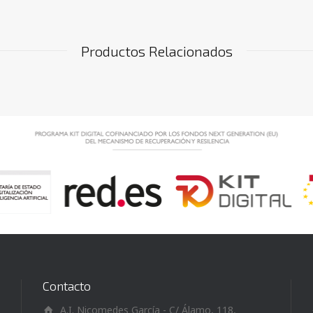
Productos Relacionados
Contacto
A.I. Nicomedes García - C/ Álamo, 118,