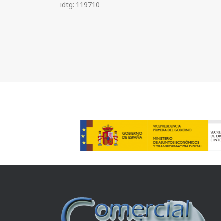
idtg: 119710