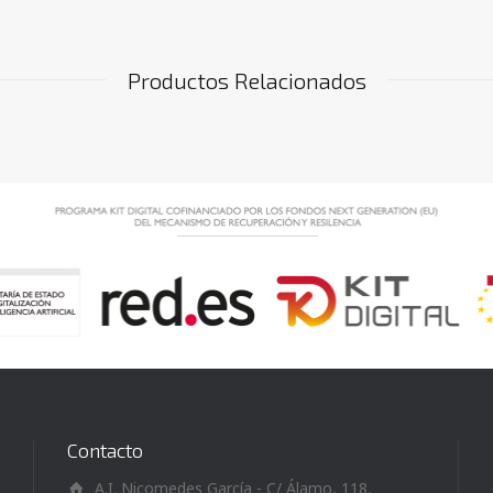
Productos Relacionados
Contacto
A.I. Nicomedes García - C/ Álamo, 118,