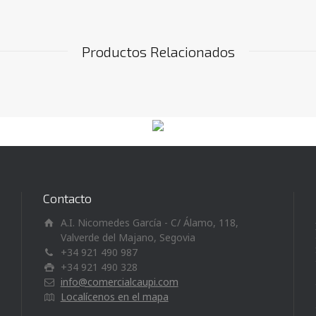
Productos Relacionados
Contacto
A.I. Nicomedes García - C/ Álamo, 118,
Valverde del Majano, Segovia
+34 921 490 987
+34 921 490 328
info@comercialcaupi.com
Localícenos en el mapa