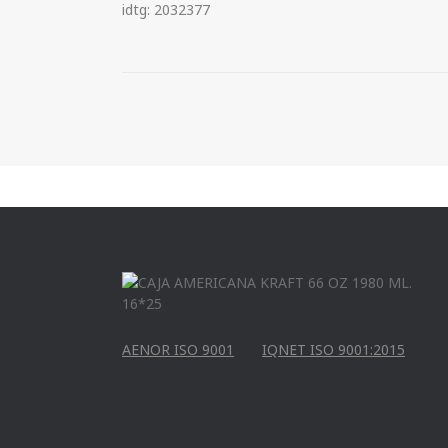
idtg: 2032377
AENOR ISO 9001
IQNET ISO 9001:2015