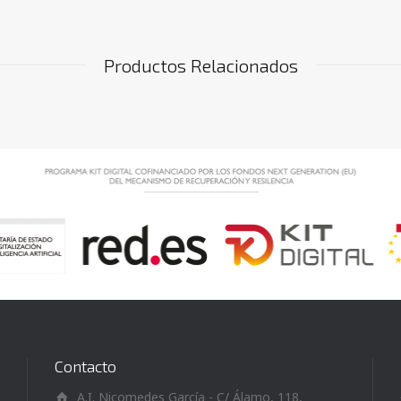
Productos Relacionados
Contacto
A.I. Nicomedes García - C/ Álamo, 118,