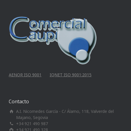
AENOR ISO 9001
IQNET ISO 9001:2015
Contacto
A.I. Nicomedes García - C/ Álamo, 118, Valverde del
Majano, Segovia
+34 921 490 987
+34 921 490 328