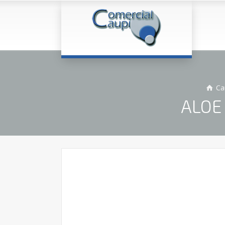
Ca
ALOE