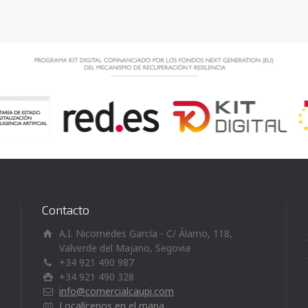
Contacto
A.I. Nicomedes García - C/ Álamo, 118,
Valverde del Majano, Segovia
+34 921 490 987
+34 921 490 328
info@comercialcaupi.com
Localícenos en el mapa