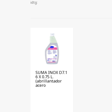
idtg:
SUMA INOX D7.1
6 X 0.75 L.
(abrillantador
acero