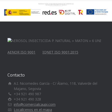
AENOR ISO 9001
IQNET ISO 9001:2015
Contacto
A.I. Nicomedes García - C/ Álamo, 118, Valverde del
Majano, Segovia
+34 921 490 987
+34 921 490 328
info@comercialcaupi.com
Localícenos en el mapa