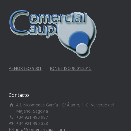
AENOR ISO 9001
IQNET ISO 9001:2015
Contacto
A.I. Nicomedes García - C/ Álamo, 118, Valverde del
Majano, Segovia
+34 921 490 987
+34 921 490 328
info@comercialcaupi.com