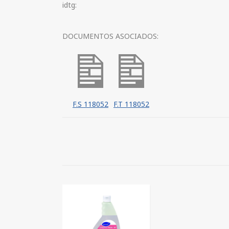
idtg:
DOCUMENTOS ASOCIADOS:
F.S 118052
F.T 118052