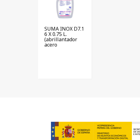
SUMA INOX D7.1
6 X 0.75 L.
(abrillantador
acero